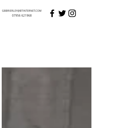
GBBRIERLEY@BTINTERNET.COM
07956 621968
GARETH BRIERLEY